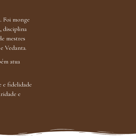
a. Foi monge
 disciplina
 de mestres
 e Vedanta.
bém atua
 e fidelidade
uridade e