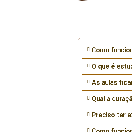
Como funcion
O que é estu
As aulas fic
Qual a duraç
Preciso ter e
Como funcio