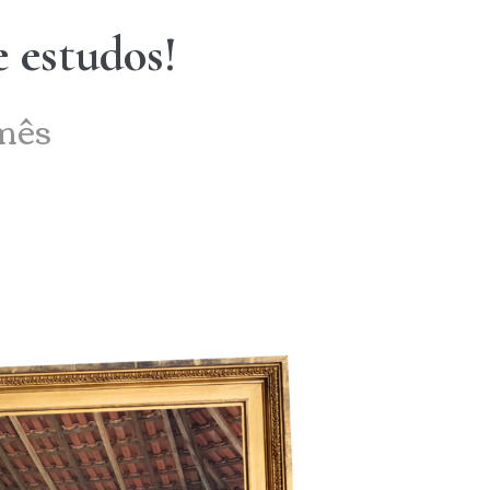
 estudos!
mês