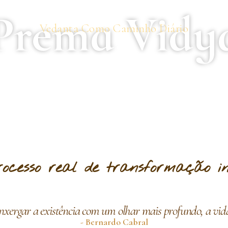
Prema Vidy
Vedanta Como Caminho Diário
ocesso real de
transformação int
xergar a existência com um olhar mais profundo, a v
- Bernardo Cabral