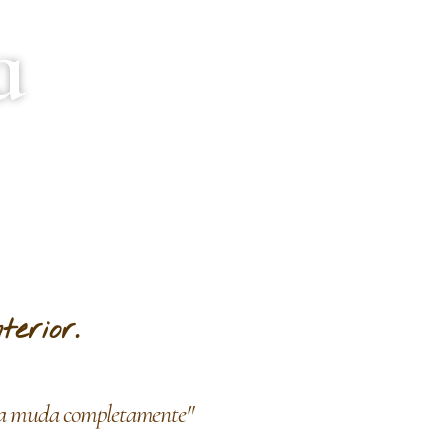
a
erior.
ida muda completamente"