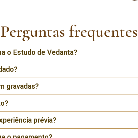
Perguntas frequentes
a o Estudo de Vedanta?
dado?
am gravadas?
ão?
xperiência prévia?
na o pagamento?